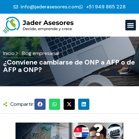
info@jaderasesores.com
‭+51 949 865 228‬
Inicio
Blog empresarial
¿Conviene cambiarse de ONP a AFP o de
AFP a ONP?
Compartir: