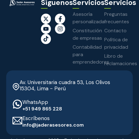
Síguenos
Servicios
Servicios
Asesoría
Preguntas
personalizada
frecuentes
Constitución
Contacto
de empresas
Política de
Contabilidad
privacidad
para
Libro de
emprendedores
reclamaciones
Av. Universitaria cuadra 53, Los Olivos
15304, Lima - Perú
WhatsApp
‭+51 949 865 228‬
Escríbenos
info@jaderasesores.com