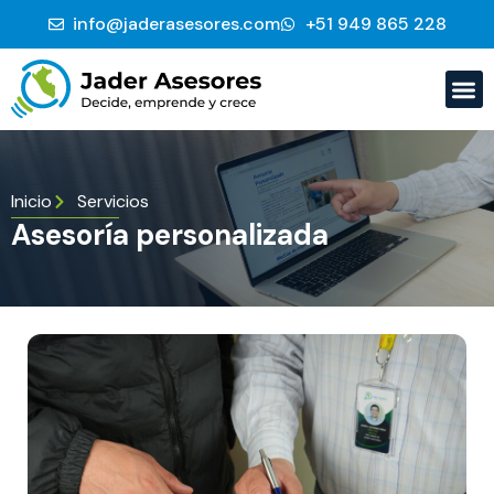
info@jaderasesores.com
‭+51 949 865 228‬
Pregu
Inicio
Servicios
Asesoría personalizada