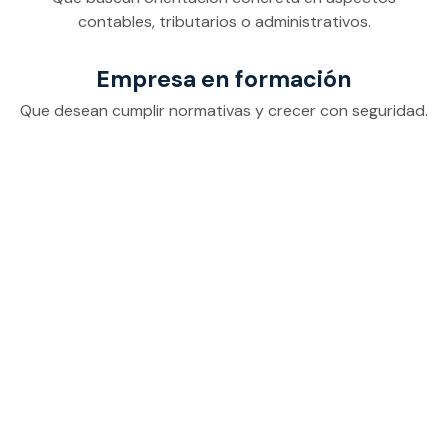
contables, tributarios o administrativos.
Empresa en formación
Que desean cumplir normativas y crecer con seguridad.
La confianza de
nuestros clientes nos
respalda
Descubre lo que dicen emprendedores y empresas que
crecieron con nuestro acompañamiento