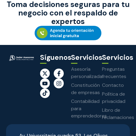
Toma decisiones seguras para tu
negocio con el respaldo de
expertos
Síguenos
Servicios
Servicios
Asesoría
Preguntas
personalizada
frecuentes
Constitución
Contacto
de empresas
Política de
Contabilidad
privacidad
para
Libro de
emprendedores
reclamaciones
Av. Universitaria cuadra 53, Los Olivos