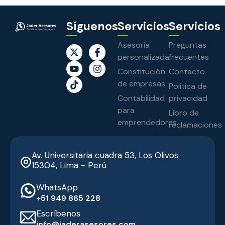
Síguenos
Servicios
Servicios
Asesoría
Preguntas
personalizada
frecuentes
Constitución
Contacto
de empresas
Política de
Contabilidad
privacidad
para
Libro de
emprendedores
reclamaciones
Av. Universitaria cuadra 53, Los Olivos
15304, Lima - Perú
WhatsApp
‭+51 949 865 228‬
Escríbenos
info@jaderasesores.com