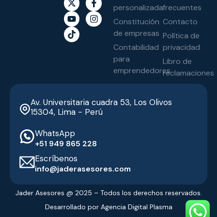
personalizada
frecuentes
Constitución
Contacto
de empresas
Política de
Contabilidad
privacidad
para
Libro de
emprendedores
reclamaciones
Av. Universitaria cuadra 53, Los Olivos
15304, Lima - Perú
WhatsApp
‭+51 949 865 228‬
Escríbenos
info@jaderasesores.com
Jader Asesores @ 2025 – Todos los derechos reservados.
Desarrollado por Agencia Digital Plasma