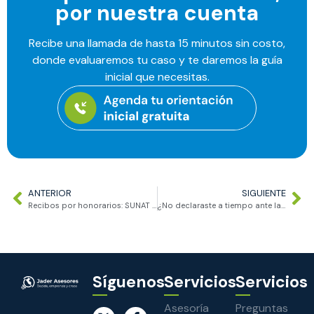
por nuestra cuenta
Recibe una llamada de hasta 15 minutos sin costo,
donde evaluaremos tu caso y te daremos la guía
inicial que necesitas.
ANTERIOR
SIGUIENTE
Recibos por honorarios: SUNAT propone validar correo y celular
¿No declaraste a tiempo ante la SUNAT? Descubre cómo reducir tu multa SUNAT con la gradualidad
Síguenos
Servicios
Servicios
Asesoría
Preguntas