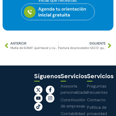
inicial que necesitas.
ANTERIOR
SIGUIENTE
Multa de SUNAT: qué hacer y cuáles son tus derechos como contribuyente
Factura de proveedor SSCO: qué revisar antes de declarar
Síguenos
Servicios
Servicios
Asesoría
Preguntas
personalizada
frecuentes
Constitución
Contacto
de empresas
Política de
Contabilidad
privacidad