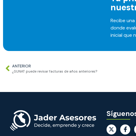
nuest
Recibe una 
donde eval
inicial que 
ANTERIOR
¿SUNAT puede revisar facturas de años anteriores?
Sígueno