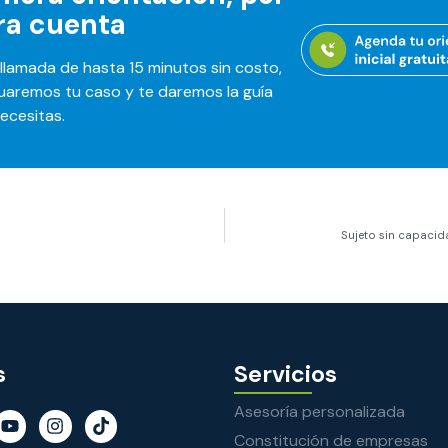
ra cuenta
llamada de hasta 15 minutos sin costo,
uaremos tu caso y te daremos la guía
necesitas.
Sujeto sin capacid
s
Servicios
Asesoría personalizada
Constitución de empresas