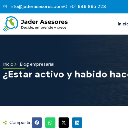
info@jaderasesores.com
‭+51 949 865 228‬
Inici
Inicio
Blog empresarial
¿Estar activo y habido hac
Compartir: