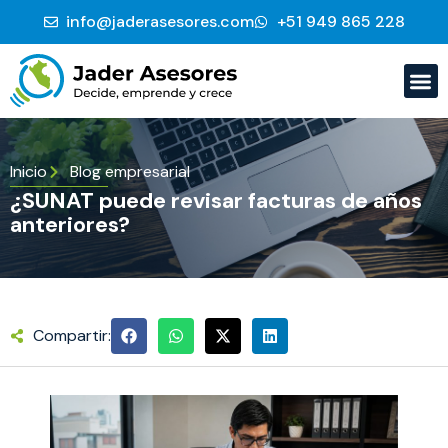
info@jaderasesores.com
‭+51 949 865 228‬
Inicio
Blog empresarial
¿SUNAT puede revisar facturas de años
anteriores?
Compartir: