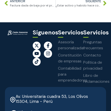
ANTERIOR
SIGUIENTE
Factura dada de baja por el proveedor: ¿SUNAT puede desconocer tu gasto?
¿Estar activo y habido hace confiable a un proveedor?
Síguenos
Servicios
Servicios
Asesoría
Preguntas
personalizada
frecuentes
Constitución
Contacto
de empresas
Política de
Contabilidad
privacidad
para
Libro de
emprendedores
reclamaciones
Av. Universitaria cuadra 53, Los Olivos
15304, Lima - Perú